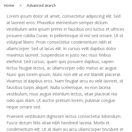
Home
>
Advanced search
Amplifiers
CONTACT
AV Receivers
Lorem ipsum dolor sit amet, consectetur adipiscing elit. Sed
Speakers
at laoreet eros. Phasellus elementum semper dictum.
Blu-Ray Players
Vestibulum ante ipsum primis in faucibus orci luctus et ultrices
Audio Streamers
Multi-Room Audio
posuere cubilia Curae; In pellentesque id nisl sed ornare. Ut id
Cables
volutpat libero. Proin consectetur condimentum nibh et
Packages
ullamcorper. Sed ut lacus elit. In cursus velit dapibus dolor
maximus laoreet. Suspendisse in justo nec risus finibus
eleifend. Sed cursus, quam quis posuere dapibus, sapien
lectus feugiat lectus, ac ullamcorper odio metus ac augue.
Nunc quis lorem ipsum. Nunc non elit ut est blandit placerat.
Vivamus id dapibus eros. Nam feugiat arcu eu velit laoreet, id
faucibus turpis aliquet. Nulla scelerisque, ex non lacinia
vestibulum, risus augue interdum lectus, vitae placerat nisi
odio quis diam. Ut auctor pretium lorem, pulvinar congue
neque ornare sed.
Praesent vestibulum dignissim lectus consectetur bibendum.
Fusce dictum felis vitae nibh hendrerit lacinia. Morbi et
condimentum elit. Ut at diam eu arcu ullamcorper tincidunt et