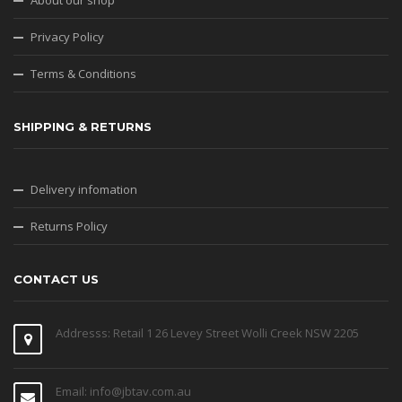
About our shop
Privacy Policy
Terms & Conditions
SHIPPING & RETURNS
Delivery infomation
Returns Policy
CONTACT US
Addresss: Retail 1 26 Levey Street Wolli Creek NSW 2205
Email: info@jbtav.com.au