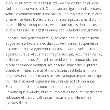
a dui. In sit amet leo ac tellus gravida sollicitudin ac eu odio.
Nullam sed convallis nisi. Donec auctor ligula id nulla ornare,
vehicula condimentum justo iaculis. Sed molestie felis in eros
ornare interdum. Donec pretium, lacus eget ultricies dictum,
quam nibh scelerisque erat, vestibulum iaculis libero lacus ut
augue. Cras iaculis egestas enim, sed vulputate est gravida a.
Sed vulputate porttitor metus, ac porta neque. Fusce luctus
augue ac nisi facilisis, nec dapibus velit varius. Suspendisse
accumsan massa eget varius luctus. In lacinia velit luctus
egestas cursus. Aliquam ac magna suscipit, accumsan nisi id,
pellentesque tellus. Sed vel tortor id elit consequat dictum.
Morbi commodo volutpat scelerisque. Phasellus vulputate
blandit elit. Nunc et erat at nunc lacinia vestibulum in non
eros. Vestibulum vel mauris ac sem volutpat imperdiet ac quis
nisi. Nulla sit amet dignissim nisi, finibus sollicitudin ante.
Etiam eget justo quis nunc elementum bibendum.
Pellentesque aliquam, nulla eu molestie tincidunt, metus sem
vulputate elit, a convallis risus metus a orci. Nam vitae
egestas diam.