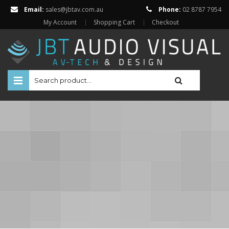
Email:
sales@jbtav.com.au
Phone:
02 8787 7954
My Account
Shopping Cart
Checkout
HOME
ENTERTAINMENT
HOME AUTOMATION
SECURITY
SHOP ONLINE
BRANDS
Televisions
Projectors
ABOUT US
Projector Screens